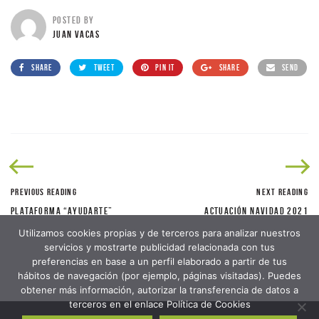
POSTED BY
JUAN VACAS
SHARE
TWEET
PIN IT
SHARE
SEND
PREVIOUS READING
NEXT READING
PLATAFORMA “AYUDARTE”
ACTUACIÓN NAVIDAD 2021
Utilizamos cookies propias y de terceros para analizar nuestros
servicios y mostrarte publicidad relacionada con tus
preferencias en base a un perfil elaborado a partir de tus
hábitos de navegación (por ejemplo, páginas visitadas). Puedes
obtener más información, autorizar la transferencia de datos a
terceros en el enlace Política de Cookies