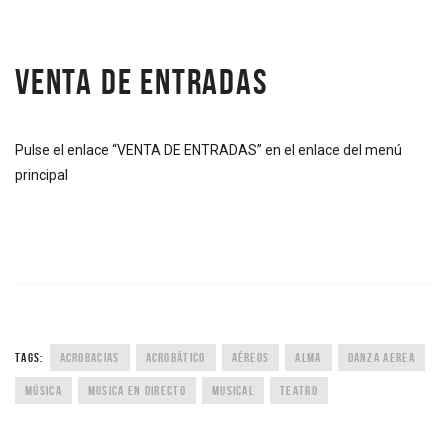
VENTA DE ENTRADAS
Pulse el enlace “VENTA DE ENTRADAS” en el enlace del menú
principal
TAGS:
ACROBACIAS
ACROBÁTICO
AÉREOS
ALMA
DANZA AEREA
MÚSICA
MUSICA EN DIRECTO
MUSICAL
TEATRO