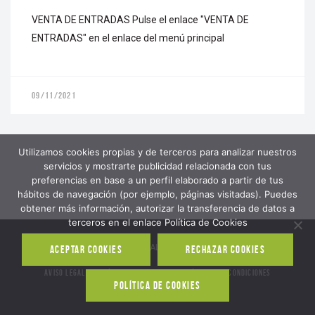
VENTA DE ENTRADAS Pulse el enlace "VENTA DE
ENTRADAS" en el enlace del menú principal
09/11/2021
Utilizamos cookies propias y de terceros para analizar nuestros
servicios y mostrarte publicidad relacionada con tus
preferencias en base a un perfil elaborado a partir de tus
hábitos de navegación (por ejemplo, páginas visitadas). Puedes
obtener más información, autorizar la transferencia de datos a
terceros en el enlace Política de Cookies
2019 © Acrobalia - ALL RIGHTS RESERVED
ACEPTAR COOKIES
RECHAZAR COOKIES
AVISO LEGAL
POLÍTICA DE PRIVACIDAD
TÉRMINOS Y CONDICIONES
POLÍTICA DE COOKIES
POLÍTICA DE COOKIES