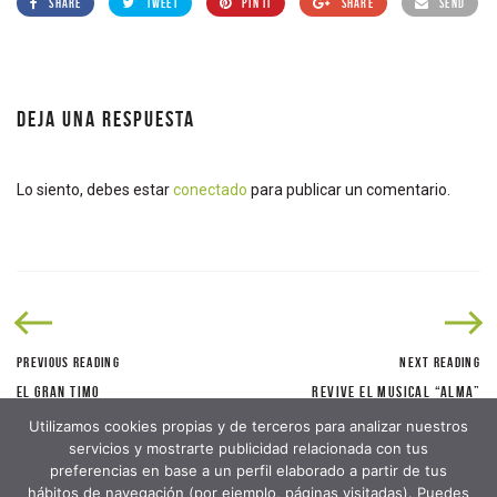
SHARE
TWEET
PIN IT
SHARE
SEND
DEJA UNA RESPUESTA
Lo siento, debes estar
conectado
para publicar un comentario.
PREVIOUS READING
NEXT READING
EL GRAN TIMO
REVIVE EL MUSICAL “ALMA”
Utilizamos cookies propias y de terceros para analizar nuestros
servicios y mostrarte publicidad relacionada con tus
preferencias en base a un perfil elaborado a partir de tus
hábitos de navegación (por ejemplo, páginas visitadas). Puedes