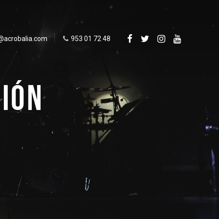
@acrobalia.com
953 01 72 48
CIÓN